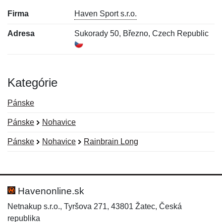
Firma
Haven Sport s.r.o.
Adresa
Sukorady 50, Březno, Czech Republic
Kategórie
Pánske
Pánske
Nohavice
Pánske
Nohavice
Rainbrain Long
Nová recenzia
Nová otázka
Hodnotenie:
Meno:
*
*
Havenonline.sk
Netnakup s.r.o., Tyršova 271, 43801 Žatec, Česká
republika