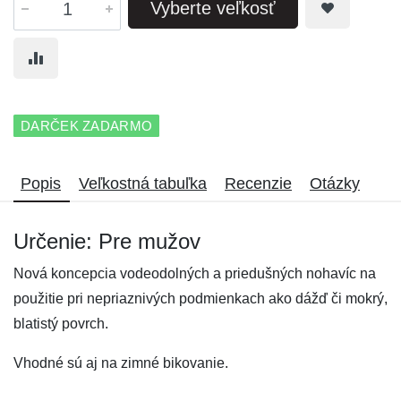
Vyberte veľkosť
DARČEK ZADARMO
Popis
Veľkostná tabuľka
Recenzie
Otázky
Určenie: Pre mužov
Nová koncepcia vodeodolných a priedušných nohavíc na
použitie pri nepriaznivých podmienkach ako dážď či mokrý,
blatistý povrch.
Vhodné sú aj na zimné bikovanie.