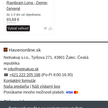
Rainbrain Long - čierne-
červené
do 1-3 dni od objednania
93,69
€
Vybrať veľkosť
Havenonline.sk
Netnakup s.r.o., Tyršova 271, 43801 Žatec, Česká
republika
✉
info@netnakup.sk
☎
+421 222 205 186
(Po-Pi 8:00-16:30)
Kontaktný formulár
Naša predajňa
|
Náš výdajný box
Ponúkame mnoho možností platieb.
Zákaznícky servis