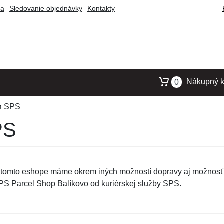
ba
Sledovanie objednávky
Kontakty
Nákupný k
0
ta SPS
PS
 tomto eshope máme okrem iných možností dopravy aj možnosť 
PS Parcel Shop Balíkovo od kuriérskej služby SPS.