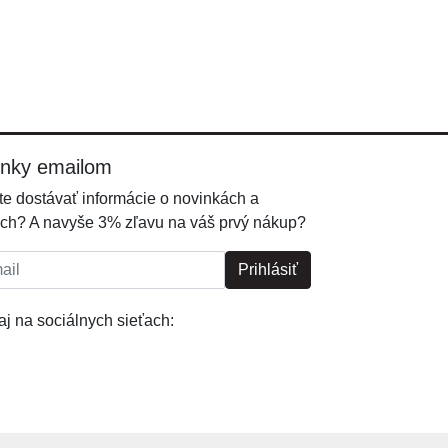
inky emailom
e dostávať informácie o novinkách a
ch? A navyše 3% zľavu na váš prvý nákup?
l:
Prihlásiť
j na sociálnych sieťach: