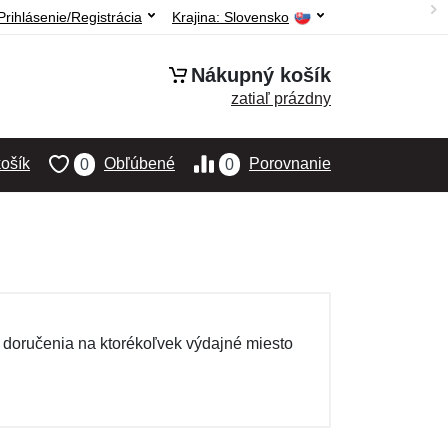
Prihlásenie/Registrácia
Krajina:
Slovensko
Nákupný košík
zatiaľ prázdny
ošík
Obľúbené
Porovnanie
0
0
doručenia na ktorékoľvek výdajné miesto