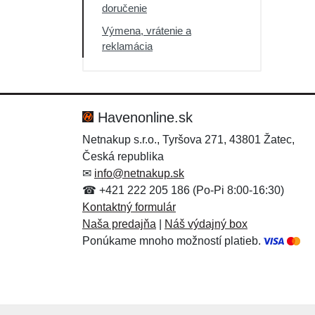
doručenie
Výpredaj
Výmena, vrátenie a
reklamácia
Havenonline.sk
Netnakup s.r.o., Tyršova 271, 43801 Žatec,
Česká republika
✉
info@netnakup.sk
☎ +421 222 205 186 (Po-Pi 8:00-16:30)
Kontaktný formulár
Naša predajňa
|
Náš výdajný box
Ponúkame mnoho možností platieb.