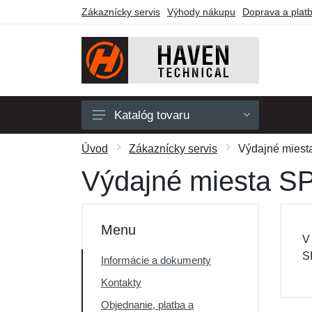
Zákaznícky servis
Výhody nákupu
Doprava a plat
Katalóg tovaru
Pánske
Úvod
Zákaznícky servis
Výdajné mies
Dámske
Výdajné miesta S
Detské
Doplnky
Menu
V
Obuv a ponožky
S
Informácie a dokumenty
Outdoor
Kontakty
Darčekové poukazy
Objednanie, platba a