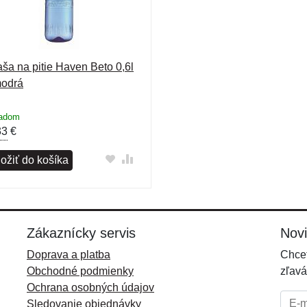
aša na pitie Haven Beto 0,6l
modrá
ladom
33
€
ložiť do košíka
Zákaznícky servis
Nov
Doprava a platba
Chcet
Obchodné podmienky
zľavá
Ochrana osobných údajov
E-mai
Sledovanie objednávky