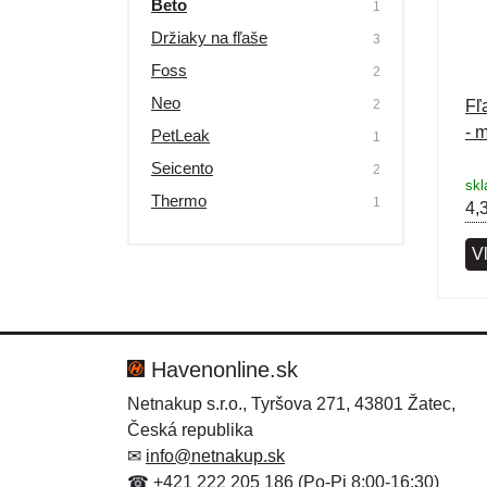
Beto
1
Výpredaj
Držiaky na fľaše
3
Foss
2
Neo
2
Fľ
- 
PetLeak
1
Seicento
2
sk
Thermo
1
4,
V
Havenonline.sk
Netnakup s.r.o., Tyršova 271, 43801 Žatec,
Česká republika
✉
info@netnakup.sk
☎ +421 222 205 186 (Po-Pi 8:00-16:30)