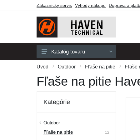
Zákaznícky servis
Výhody nákupu
Doprava a plat
Katalóg tovaru
Pánske
Úvod
Outdoor
Fľaše na pitie
Fľaše 
Dámske
Fľaše na pitie Hav
Detské
Doplnky
Kategórie
Obuv a ponožky
Outdoor
Outdoor
Fľaše na pitie
Darčekové poukazy
12