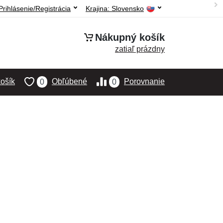
Prihlásenie/Registrácia
Krajina:
Slovensko
Nákupný košík
zatiaľ prázdny
ošík
Obľúbené
Porovnanie
0
0