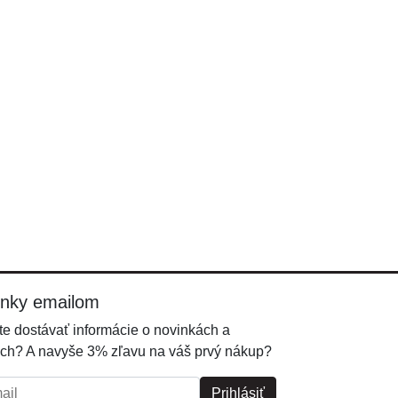
inky emailom
e dostávať informácie o novinkách a
ch? A navyše 3% zľavu na váš prvý nákup?
l:
Prihlásiť