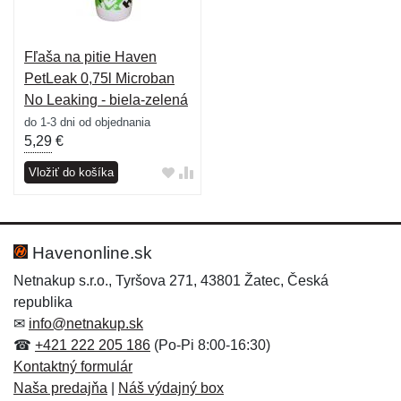
Fľaša na pitie Haven
PetLeak 0,75l Microban
No Leaking - biela-zelená
do 1-3 dni od objednania
5,29
€
Vložiť do košíka
Havenonline.sk
Netnakup s.r.o., Tyršova 271, 43801 Žatec, Česká
republika
✉
info@netnakup.sk
☎
+421 222 205 186
(Po-Pi 8:00-16:30)
Kontaktný formulár
Naša predajňa
|
Náš výdajný box