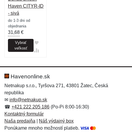
Haven CITYR-ID
- sivá
do 1-3 dni od
objednania
31,68
€
Vybrať
veľkosť
Havenonline.sk
Netnakup s.r.o., Tyršova 271, 43801 Žatec, Česká
republika
✉
info@netnakup.sk
☎
+421 222 205 186
(Po-Pi 8:00-16:30)
Kontaktný formulár
Naša predajňa
|
Náš výdajný box
Ponúkame mnoho možností platieb.