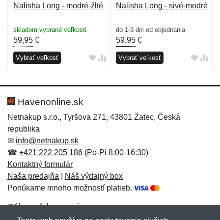
Nalisha Long - modré-žlté
Nalisha Long - sivé-modré
skladom vybrané veľkosti
do 1-3 dni od objednania
59,95
€
59,95
€
Vybrať veľkosť
Vybrať veľkosť
Havenonline.sk
Netnakup s.r.o., Tyršova 271, 43801 Žatec, Česká
republika
✉
info@netnakup.sk
☎
+421 222 205 186
(Po-Pi 8:00-16:30)
Kontaktný formulár
Naša predajňa
|
Náš výdajný box
Ponúkame mnoho možností platieb.
Zákaznícky servis