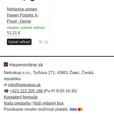
Nohavice unisex
Haven Polartis X-
Proof - čierne
skladom vybrané veľkosti
51,21
€
Vybrať veľkosť
Havenonline.sk
Netnakup s.r.o., Tyršova 271, 43801 Žatec, Česká
republika
✉
info@netnakup.sk
☎
+421 222 205 186
(Po-Pi 8:00-16:30)
Kontaktný formulár
Naša predajňa
|
Náš výdajný box
Ponúkame mnoho možností platieb.