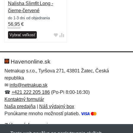
Nalisha Slimfit Long -
čierne-červené
do 1-3 dni od objednania
56,95
€
Vybrať veľkosť
Havenonline.sk
Netnakup s.r.o., Tyršova 271, 43801 Žatec, Česká
republika
✉
info@netnakup.sk
☎
+421 222 205 186
(Po-Pi 8:00-16:30)
Kontaktný formulár
Naša predajňa
|
Náš výdajný box
Ponúkame mnoho možností platieb.
Zákaznícky servis